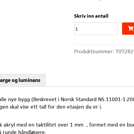
Skriv inn antall
2.
Etg
antall
Produktnummer:
707282
Farge og luminans
lle nye bygg (Beskrevet i Norsk Standard NS 11001-1:200
 skal vise ett tall for den etasjen du er i.
k akryl med en taktilitet over 1 mm , formet med en bue
å runde håndløpere.