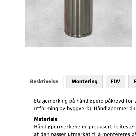
Beskrivelse
Montering
FDV
Etasjemerking på håndløpere påkrevd for a
utforming av byggverk). Håndløpermerkingen
Materiale
Håndløpermerkene er produsert i slitester
at den passer utmerket til å montereres p