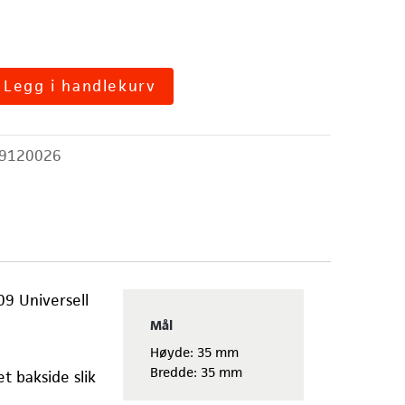
Legg i handlekurv
9120026
9 Universell
Mål
Høyde: 35 mm
Bredde: 35 mm
t bakside slik