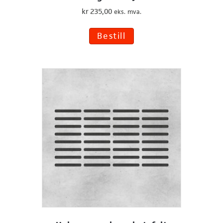
kr
235,00
eks. mva.
Dette
Bestill
produktet
har
flere
varianter.
Alternativene
kan
velges
på
produktsiden