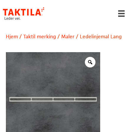
Hjem
/
Taktil merking
/
Maler
/ Ledelinjemal Lang