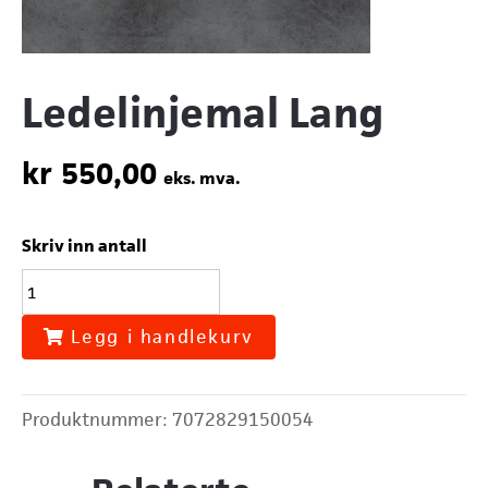
Ledelinjemal Lang
kr
550,00
eks. mva.
Skriv inn antall
Ledelinjemal
Lang
antall
Legg i handlekurv
Produktnummer:
7072829150054