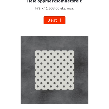
Hele oppmerksomhetsfelt
Fra
kr
1.608,00
eks. mva.
Dette
Bestill
produktet
har
flere
varianter.
Alternativene
kan
velges
på
produktsiden