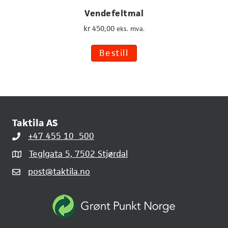
Vendefeltmal
kr
450,00
eks. mva.
Bestill
Taktila AS
+47 455 10 500
Teglgata 5, 7502 Stjørdal
post@taktila.no